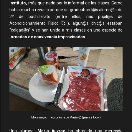
instituto,
más que nada por lo informal de las clases. Como
había mucho revuelo porque se graduaban l@s alumn@s de
2º de bachillerato (entre ellos, mis pupil@s de
Acondicionamiento Físico 🥰), algun@s chic@s estaban
"colgad@s" y se han unido a mis clases en una especie de
jornadas de convivencia improvisadas.
Mi cena gourmet,cortesía de María 🥰 (¡rima y todo!)
Una alumna,
María Auvray
, ha obtenido una merecida