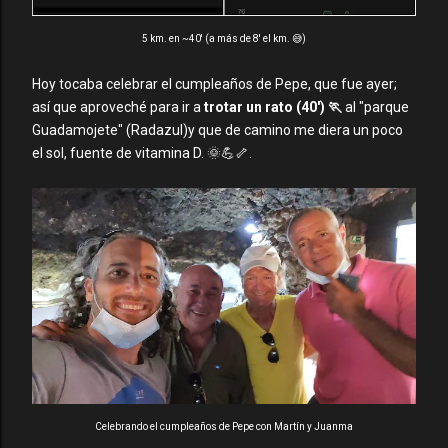
5 km. en ~40' (a más de 8' el km. 😅)
Hoy tocaba celebrar el cumpleaños de Pepe, que fue ayer;
así que aproveché para ir a
trotar un rato (40') 🏃
al "parque
Guadamojete" (Radazul)y que de camino me diera un poco
el sol, fuente de vitamina D. 🌞💪🦴.
Celebrando el cumpleaños de Pepe con Martín y Juanma