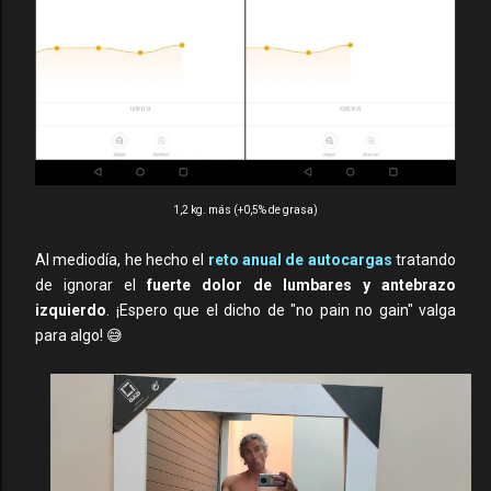
1,2 kg. más (+0,5% de grasa)
Al mediodía, he hecho el
reto anual de autocargas
tratando
de ignorar el
fuerte dolor de lumbares y antebrazo
izquierdo
. ¡Espero que el dicho de "no pain no gain" valga
para algo! 😅