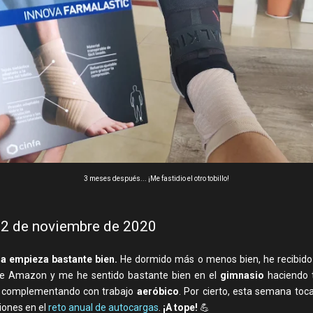
3 meses después... ¡Me fastidio el otro tobillo!
 2 de noviembre de 2020
a empieza bastante bien.
He dormido más o menos bien, he recibido
de Amazon y me he sentido bastante bien en el
gimnasio
haciendo 
 complementando con trabajo
aeróbico
. Por cierto, esta semana to
iones en el
reto anual de autocargas
.
¡A tope!
💪