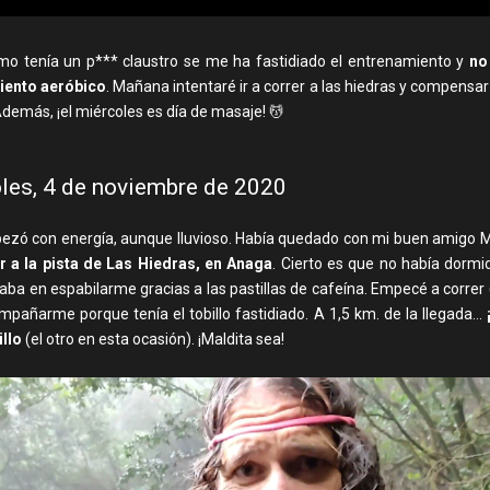
omo tenía un p*** claustro se me ha fastidiado el entrenamiento y
no
iento aeróbico
. Mañana intentaré ir a correr a las hiedras y compensa
demás, ¡el miércoles es día de masaje! 💆
les, 4 de noviembre de 2020
pezó con energía, aunque lluvioso. Había quedado con mi buen amigo M
er a la pista de Las Hiedras, en Anaga
. Cierto es que no había dorm
aba en espabilarme gracias a las pastillas de cafeína. Empecé a correr
pañarme porque tenía el tobillo fastidiado. A 1,5 km. de la llegada...
illo
(el otro en esta ocasión). ¡Maldita sea!