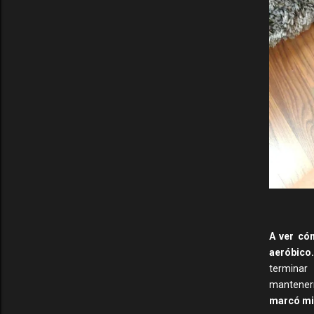
A ver có
aeróbico
terminar
mantene
marcó mi