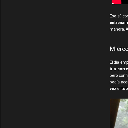
Eso sí, c
entrenam
manera. A
Miérco
El día em
ir a corr
pero confi
podía acom
vez el tob