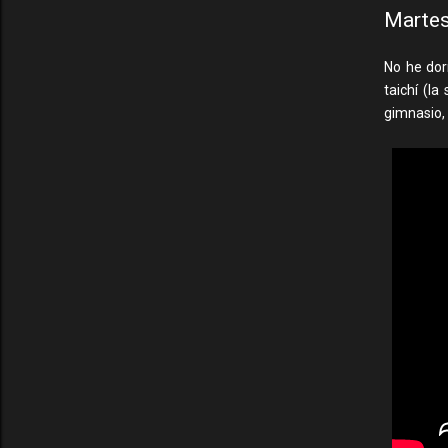
Martes
No he dor
taichí (l
gimnasio,