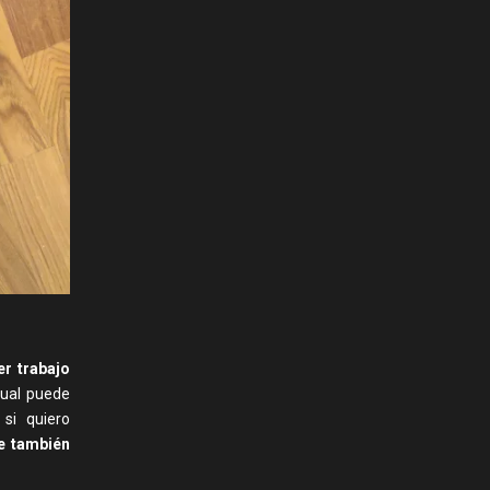
r trabajo
cual puede
si quiero
ue también