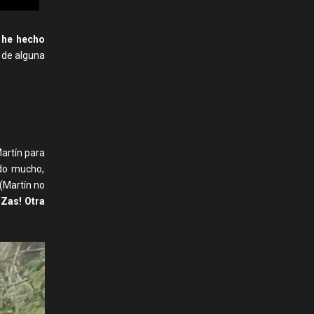
 he hecho
r de alguna
artín para
ido mucho,
 (Martín no
¡Zas! Otra