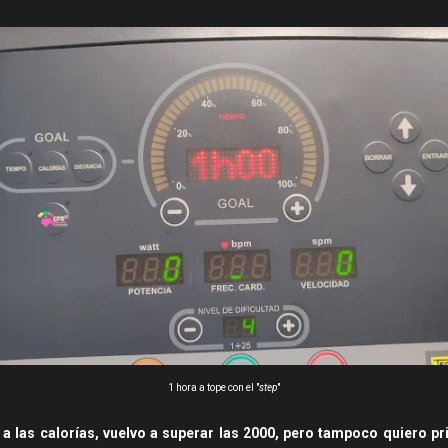
1 hora a tope con el "
step
"
a las calorías, vuelvo a superar las 2000, pero tampoco quiero p