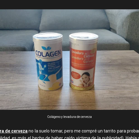
Colágeno y levadura de cerveza
ra de cerveza
no la suelo tomar, pero me compré un tarrito para probar
alidad, es más el hecho de haber caído víctima de la publicidad). Había