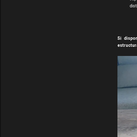
dis
Si dispo
estructur