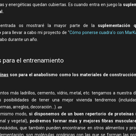
as y energéticas quedan cubiertas. Es cuando entra en juego la
suple
l.
entrada os mostraré la mayor parte de la
suplementación q
o
para llevar a cabo mi proyecto de "
Cómo ponerse cuadra'o con MarKa
cabo durante un año.
 para el entrenamiento
ínas
son para el anabolismo como los materiales de construcción
ntos más ladrillos, cemento, vídrio, metal, etc. tengamos a nuestra di
 posibilidades de tener una mejor vivienda tendremos (incluidas
rmas, arreglos, decoración...). 🧱
 mismo modo,
si disponemos de un buen repertorio de proteínas
mal y vegetal),
podremos formar más y mejores fibras musculare
noácidos, que también pueden encontrarse en otros alimentos y pr
lementación, son moléculas orgánicas con las que se forman las pro