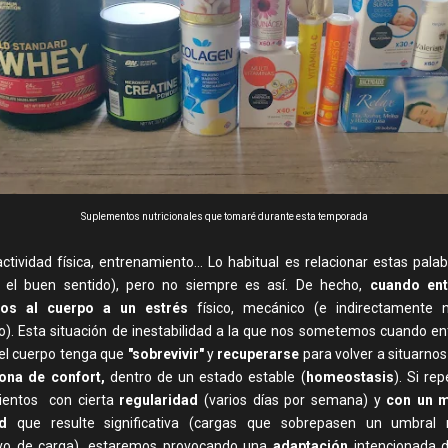
Suplementos nutricionales que tomaré durante esta temporada
ctividad física, entrenamiento... Lo habitual es relacionar estas pala
 el buen sentido), pero no siempre es así. De hecho,
cuando en
os al cuerpo a un estrés
físico, mecánico (e indirectamente n
co). Esta situación de inestabilidad a la que nos sometemos cuando e
el cuerpo tenga que
"sobrevivir"
y
recuperarse
para volver a situarnos
ona de confort,
dentro de un estado estable (
homeostasis
). Si re
ientos con cierta
regularidad
(varios días por semana) y
con un 
d
que resulte significativa (cargas que sobrepasen un umbral
tivo de carga), estaremos provocando una
adaptación
intencionada 