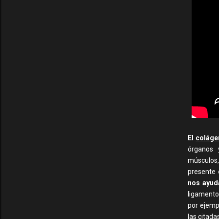
El
coláge
órganos 
músculos,
presente
nos ayuda
ligamento
por ejemp
las citada