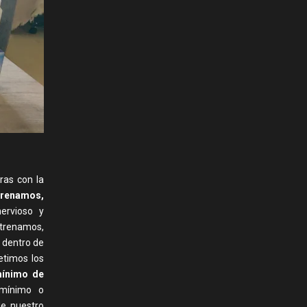
bras con la
trenamos,
ervioso y
ntrenamos,
 dentro de
petimos los
mínimo de
 mínimo o
de nuestro