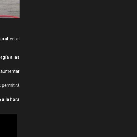
ural
en el
rgía a las
a aumentar
s permitirá
 a la hora