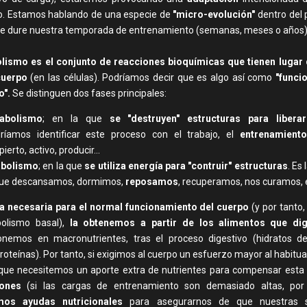
. Estamos hablando de una especie de
"micro-evolución"
dentro del 
e dure nuestra temporada de entrenamiento (semanas, meses o años)
lismo es el conjunto de reacciones bioquímicas que tienen lugar
cuerpo
(en las células). Podríamos decir que es algo así como
"funci
o".
Se distinguen dos fases principales:
abolismo
; en la que
se "destruyen" estructuras para libera
ríamos identificar este proceso con el trabajo, el
entrenamiento
ierto, activo, producir...
bolismo
; en la que
se utiliza energía para "contruir" estructuras
. Es
que descansamos, dormimos,
reposamos
, recuperamos, nos curamos, 
a necesaria para el normal funcionamiento del cuerpo
(y por tanto
olismo basal),
la obtenemos a partir de los alimentos que di
emos en macronutrientes, tras el proceso digestivo (hidratos de
roteínas). Por tanto, si exigimos al cuerpo un esfuerzo mayor al habitual
 que necesitemos un aporte extra de nutrientes para compensar est
iones
(si las cargas de entrenamiento son demasiado altas, por 
mos ayudas nutricionales
para asegurarnos de que nuestras so