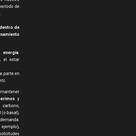
período de
.
 dentro de
onamiento
r energía
.
, el estar
 la parte en
etc.
, mantener
gerimos
y
 carbono,
 (o basal),
a demanda.
ejemplo),
licitudes