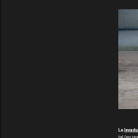
La
levadu
tal (en re