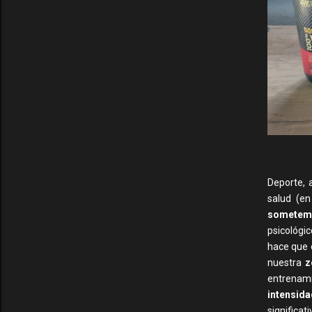
Deporte, a
salud (en
sometem
psicológi
hace que 
nuestra
z
entrenam
intensida
significa