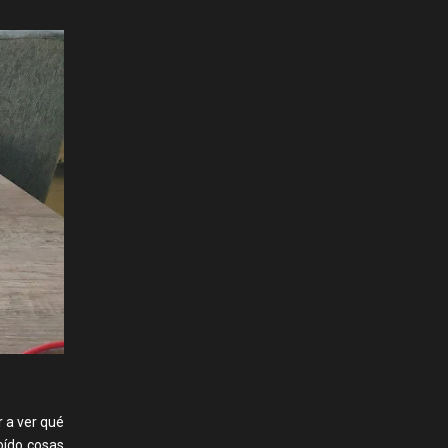
 a ver qué
 oído cosas