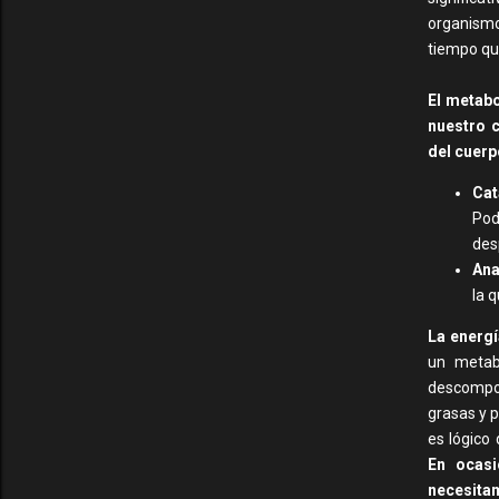
organismo
tiempo qu
El metabo
nuestro 
del cuerp
Cat
Pod
desp
Ana
la 
La energí
un metab
descompon
grasas y p
es lógico
En ocas
necesita