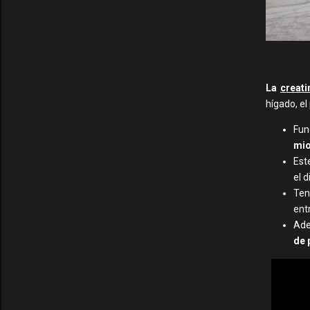
La
creati
hígado, el
Fun
mio
Est
el 
Ten
ent
Ade
de 