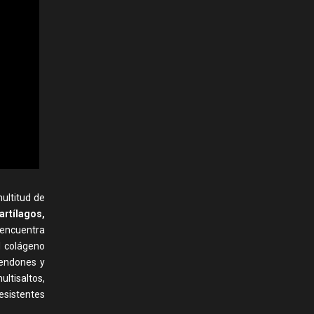
ultitud de
rtílagos,
 encuentra
el colágeno
endones y
ltisaltos,
esistentes