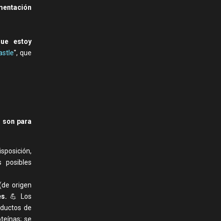
mentación
ue estoy
stle
", que
 son para
sposición,
 posibles
(de origen
s.
💪 Los
oductos de
teínas; se