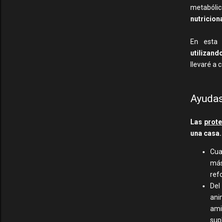
metabólic
nutriciona
En esta 
utilizand
llevaré a 
Ayudas
Las
prote
una casa.
Cua
más
refo
Del
ani
ami
sup