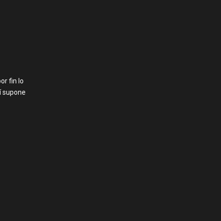
or fin lo
mí supone