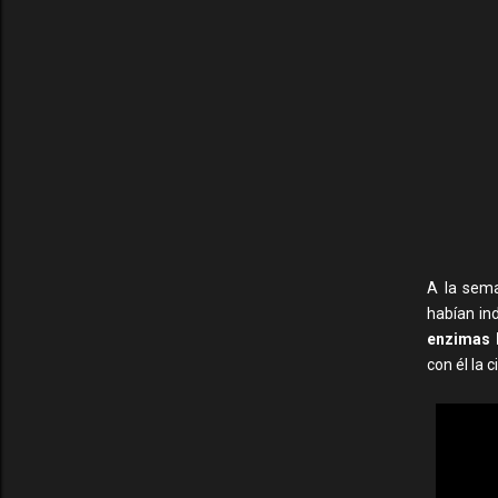
A la sema
habían in
enzimas 
con él la 