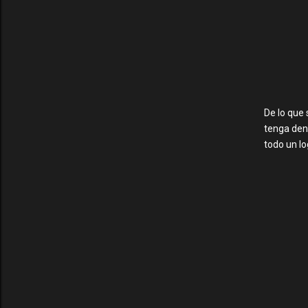
De lo que 
tenga dent
todo un lo