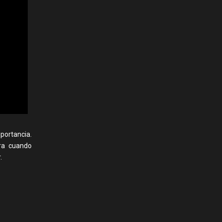
ortancia.
ara cuando
.