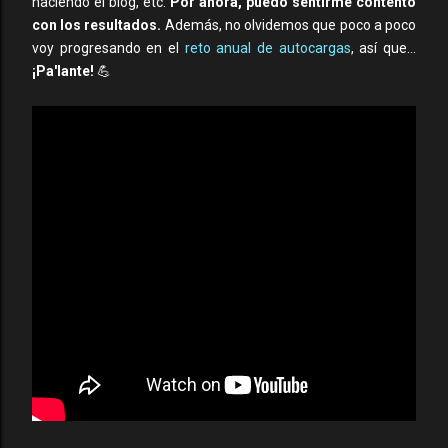
haciendo el blog, etc.
Por ahora, puedo sentirme contento
con los resultados.
Además, no olvidemos que poco a poco
voy progresando en el
reto anual de autocargas
, así que...
¡Pa'lante!
💪